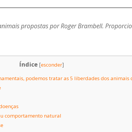
 animais propostas por Roger Brambell. Proporcio
Índice
[
]
esconder
namentais, podemos tratar as 5 liberdades dos animais 
e
e doenças
seu comportamento natural
se