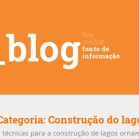
_blog
Sua
melhor
fonte de
informação
Categoria:
Construção do lag
e técnicas para a construção de lagos orna