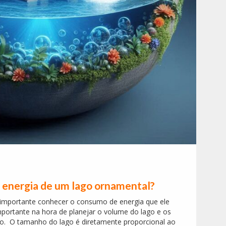
 energia de um lago ornamental?
mportante conhecer o consumo de energia que ele
mportante na hora de planejar o volume do lago e os
do. O tamanho do lago é diretamente proporcional ao