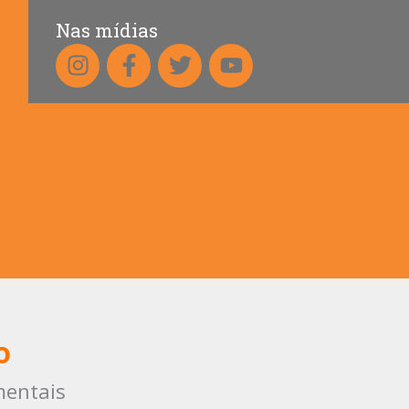
Nas mídias
o
mentais