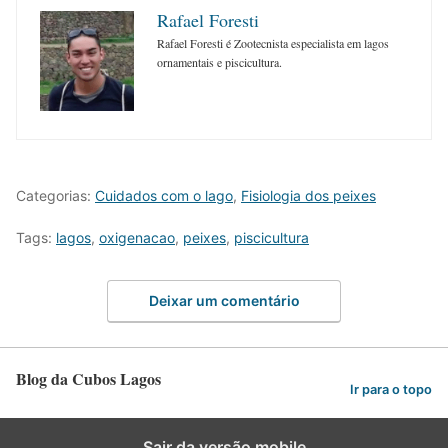
Rafael Foresti
Rafael Foresti é Zootecnista especialista em lagos
ornamentais e piscicultura.
Categorias:
Cuidados com o lago
,
Fisiologia dos peixes
Tags:
lagos
,
oxigenacao
,
peixes
,
piscicultura
Deixar um comentário
Blog da Cubos Lagos
Ir para o topo
Sair da versão mobile