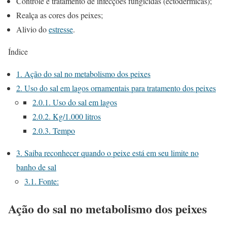
Controle e tratamento de infecções fungicidas (ectodérmicas);
Realça as cores dos peixes;
Alivio do
estresse
.
Índice
1.
Ação do sal no metabolismo dos peixes
2.
Uso do sal em lagos ornamentais para tratamento dos peixes
2.0.1.
Uso do sal em lagos
2.0.2.
Kg/1.000 litros
2.0.3.
Tempo
3.
Saiba reconhecer quando o peixe está em seu limite no
banho de sal
3.1.
Fonte:
Ação do sal no metabolismo dos peixes