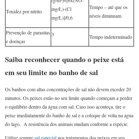
(g/m³)=[6x(NO-
Tempo – até que os
mg/L)-(Cl
Toxidez por nitrito
níveis diminuam
mg/L)]/0,6
Prevenção de parasitas
3
Tempo indeterminado
e doenças
Saiba reconhecer quando o peixe está
em seu limite no banho de sal
Os banhos com altas concentrações de sal não devem exceder 20
minutos. Os peixes estão no seu limite quando começam a perder
o equilíbrio dentro da água com sal. Caso isso aconteça, tire o
peixe imediatamente do banho de sal e a coloque de volta na água
do lago. A resistência dos animais mudam conforme a espécie.
Utilize sempre
sal especial
nos tratamentos dos peixes em seu