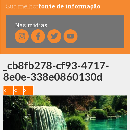
Sua melhor
fonte de informação
Nas mídias
_cb8fb278-cf93-4717-
8e0e-338e0860130d