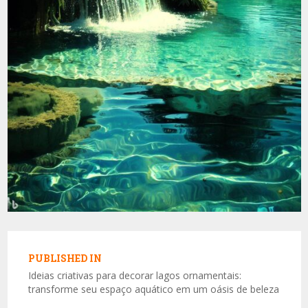
Navegação
de
PUBLISHED IN
Post
Ideias criativas para decorar lagos ornamentais:
transforme seu espaço aquático em um oásis de beleza