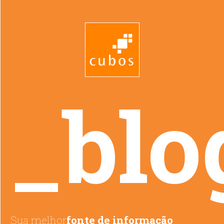
_blo
Sua melhor
fonte de informação