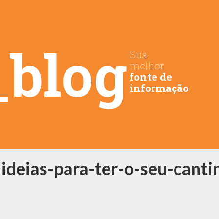
_blog
Sua
melhor
fonte de
informação
ideias-para-ter-o-seu-canti