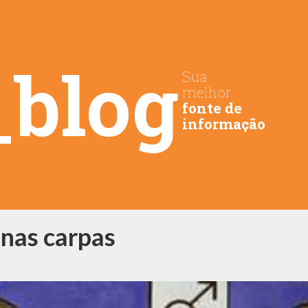
_blog
Sua
melhor
fonte de
informação
 nas carpas