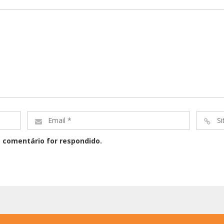
Email
Site
*
*
 comentário for respondido.