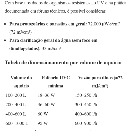
Com base nos dados de organismos resistentes ao UV e na prática
documentada em fóruns técnicos, é possível considerar:
Para protozoários e parasitas em geral:
72.000 µW·s/cm²
(72 mJ/cm²)
Para clarificação geral da água (sem foco em
dinoflagelados):
33 mJ/cm²
Tabela de dimensionamento por volume de aquário
Volume do
Potência UVC
Vazão para dinos (≈72
aquário
mínima
mJ/cm²)
100–200 L
18–36 W
150–250 l/h
200–400 L
36–60 W
300–450 l/h
400–600 L
60 W
400–600 l/h
600–1000 L
95 W
600–900 l/h