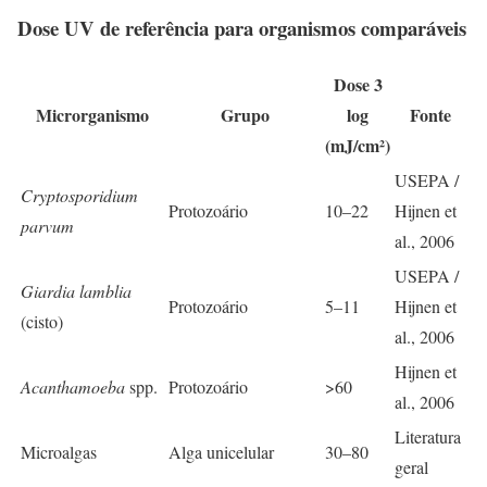
Dose UV de referência para organismos comparáveis
Dose 3
Microrganismo
Grupo
log
Fonte
(mJ/cm²)
USEPA /
Cryptosporidium
Protozoário
10–22
Hijnen et
parvum
al., 2006
USEPA /
Giardia lamblia
Protozoário
5–11
Hijnen et
(cisto)
al., 2006
Hijnen et
Acanthamoeba
spp.
Protozoário
>60
al., 2006
Literatura
Microalgas
Alga unicelular
30–80
geral