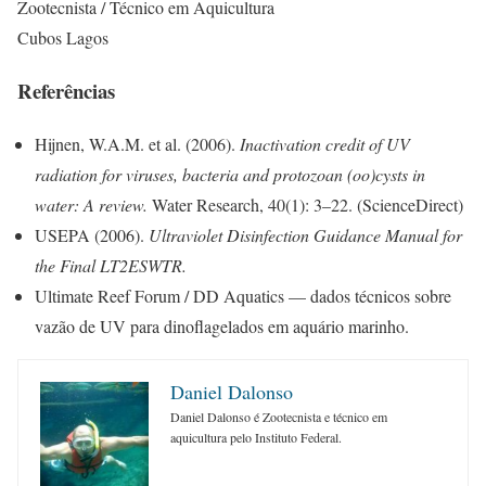
Zootecnista / Técnico em Aquicultura
Cubos Lagos
Referências
Hijnen, W.A.M. et al. (2006).
Inactivation credit of UV
radiation for viruses, bacteria and protozoan (oo)cysts in
water: A review.
Water Research, 40(1): 3–22. (ScienceDirect)
USEPA (2006).
Ultraviolet Disinfection Guidance Manual for
the Final LT2ESWTR.
Ultimate Reef Forum / DD Aquatics — dados técnicos sobre
vazão de UV para dinoflagelados em aquário marinho.
Daniel Dalonso
Daniel Dalonso é Zootecnista e técnico em
aquicultura pelo Instituto Federal.