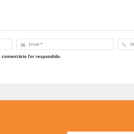
Email
Site
*
*
 comentário for respondido.