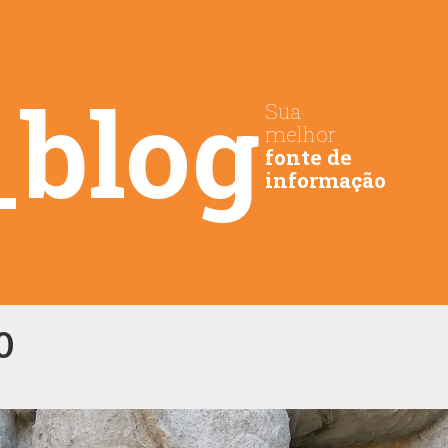
_blog
Sua
melhor
fonte de
informação
0