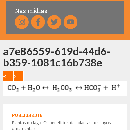
Nas mídias
a7e86559-619d-44d6-
b359-1081c16b738e
Navegação
de
PUBLISHED IN
Post
Plantas no lago: Os benefícios das plantas nos lagos
ornamentais