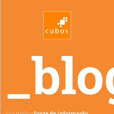
_blo
Sua melhor
fonte de informação