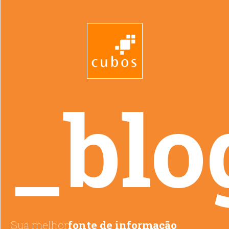
_blo
Sua melhor
fonte de informação