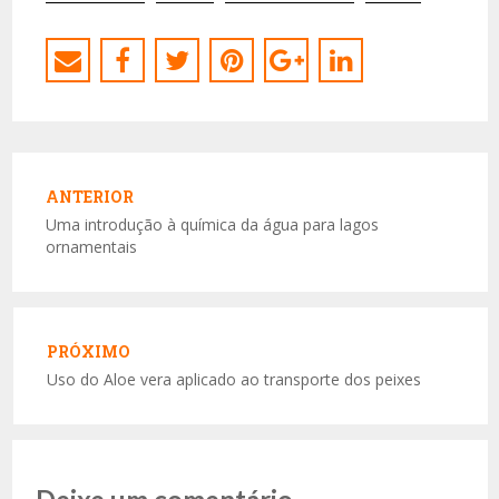
Navegação
de
ANTERIOR
Post
Uma introdução à química da água para lagos
Anterior:
ornamentais
PRÓXIMO
Uso do Aloe vera aplicado ao transporte dos peixes
Próximo: