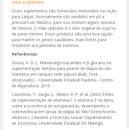
maio a setembro
.
Esses suplementos são fornecidos misturados na ração
para carpas. Normalmente são vendidos em pó e
precisam ser diluídos, para isso existem alguns veículos
de mistura. O mais utilizado é o óleo vegetal de soja ou
de peixe mesmo. Esses produtos são uma boa opção
para manter os peixes saudáveis, mais fortes para
resistirem aos períodos de estresse.
Referências:
Sousa, A. D. L. Mananoligossacarídeo e β-glucano na
suplementação dietária para juvenis de tilápia-do-nilo
mantidos em tanques-rede (Jaboticabal). Tese
(doutorado) – Universidade Estadual Paulista – Centro
de Aquicultura, 2010
Cavichiolo, F.; Varga, L.; Ribeiro R. P. et al. (2002) Efeito
da suplementação de vitamina C e vitamina E na dieta,
sobre a ocorrência de ectoparasitas, desempenho e
sobrevivência em larvas de tilápia do Nilo (Oreochromis
niloticus L.) durante a reversão sexual. Departamento
de Zootecnia, Universidade Estadual De Maringá.