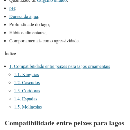
pH
;
Dureza da água
;
Profundidade do lago;
Hábitos alimentares;
Comportamentais como agressividade.
Índice
1.
Compatibilidade entre peixes para lagos ornamentais
1.1.
Kinguios
1.2.
Cascudos
1.3.
Coridoras
1.4.
Espadas
1.5.
Molinesias
Compatibilidade entre peixes para lagos