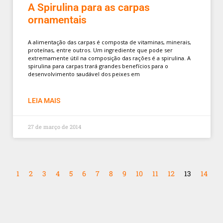
A Spirulina para as carpas
ornamentais
A alimentação das carpas é composta de vitaminas, minerais,
proteínas, entre outros. Um ingrediente que pode ser
extremamente útil na composição das rações é a spirulina. A
spirulina para carpas trará grandes benefícios para o
desenvolvimento saudável dos peixes em
LEIA MAIS
27 de março de 2014
1
2
3
4
5
6
7
8
9
10
11
12
13
14